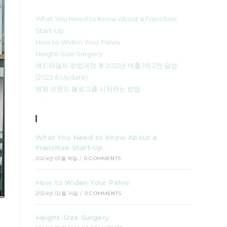
What You Need to Know About a Franchise
Start-Up
How to Widen Your Pelvis
Height-Size Surgery
애드리절트 창업과정 후 2021년 매출 1억 2천 달성
(2023.6.Update)
병원 브랜드 블로그를 시작하는 방법
Recent Posts
What You Need to Know About a
Franchise Start-Up
2024년 03월 18일
/
0 COMMENTS
How to Widen Your Pelvis
2024년 02월 14일
/
0 COMMENTS
Height-Size Surgery