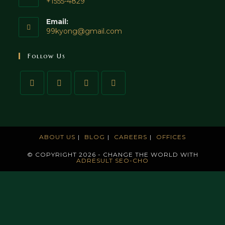
+1555-4829
Email:
99kyong@gmail.com
Follow Us
ABOUT US
BLOG
CAREERS
OFFICES
© COPYRIGHT 2026 - CHANGE THE WORLD WITH
ADRESULT SEO-CHO