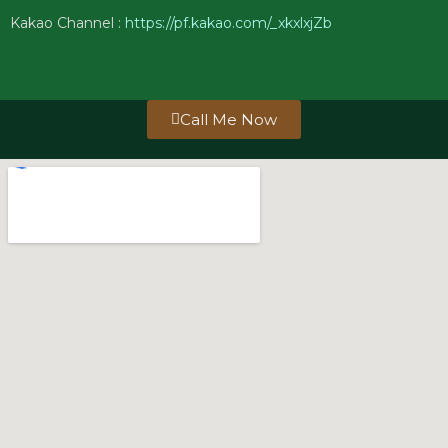
Kakao Channel :
https://pf.kakao.com/_xkxlxjZb
Call Me Now