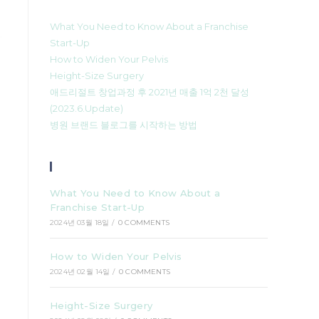
What You Need to Know About a Franchise
Start-Up
How to Widen Your Pelvis
Height-Size Surgery
애드리절트 창업과정 후 2021년 매출 1억 2천 달성
(2023.6.Update)
병원 브랜드 블로그를 시작하는 방법
Recent Posts
What You Need to Know About a
Franchise Start-Up
2024년 03월 18일
/
0 COMMENTS
How to Widen Your Pelvis
2024년 02월 14일
/
0 COMMENTS
Height-Size Surgery