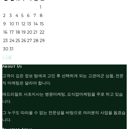
1
2
3
4
5
6
7
8
9
10
11
12
13
14
15
16
17
18
19
20
21
22
23
24
25
26
27
28
29
30
31
« 3월
About Us
고객이 깊은 정보 탐색과 고민 후 선택하게 되는 고관여군 상품, 전문
직 마케팅은 달라야 합니다.
애드리절트 서초지사는 병원마케팅, 요식업마케팅을 주로 하고 있습
니다.
그 누구도 따라올 수 없는 전문성을 바탕으로 여러분의 사업을 돕겠습
니다.