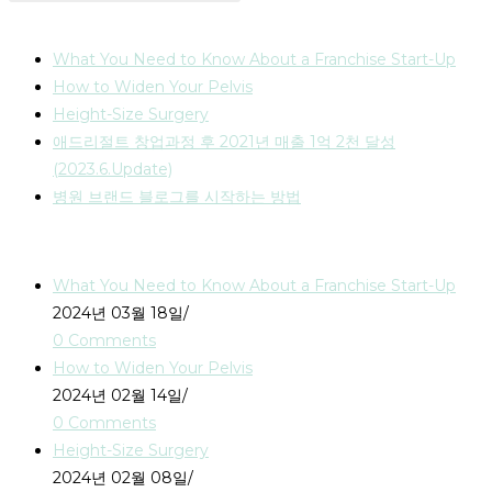
최신 글
What You Need to Know About a Franchise Start-Up
How to Widen Your Pelvis
Height-Size Surgery
애드리절트 창업과정 후 2021년 매출 1억 2천 달성
(2023.6.Update)
병원 브랜드 블로그를 시작하는 방법
Recent Posts
What You Need to Know About a Franchise Start-Up
2024년 03월 18일
/
0 Comments
How to Widen Your Pelvis
2024년 02월 14일
/
0 Comments
Height-Size Surgery
2024년 02월 08일
/