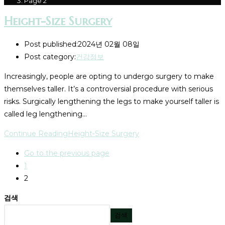
Page 2
Height-Size Surgery
Post published:
2024년 02월 08일
Post category:
건강정보
Increasingly, people are opting to undergo surgery to make
themselves taller. It’s a controversial procedure with serious
risks. Surgically lengthening the legs to make yourself taller is
called leg lengthening…
Continue Reading
Height-Size Surgery
Go to the previous page
1
2
검색
검색