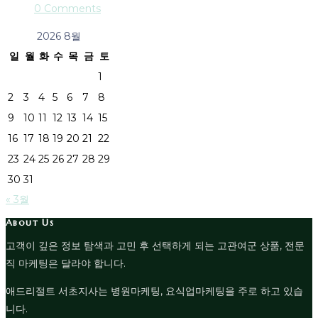
0 Comments
2026 8월
일
월
화
수
목
금
토
1
2
3
4
5
6
7
8
9
10
11
12
13
14
15
16
17
18
19
20
21
22
23
24
25
26
27
28
29
30
31
« 3월
About Us
고객이 깊은 정보 탐색과 고민 후 선택하게 되는 고관여군 상품, 전문
직 마케팅은 달라야 합니다.
애드리절트 서초지사는 병원마케팅, 요식업마케팅을 주로 하고 있습
니다.