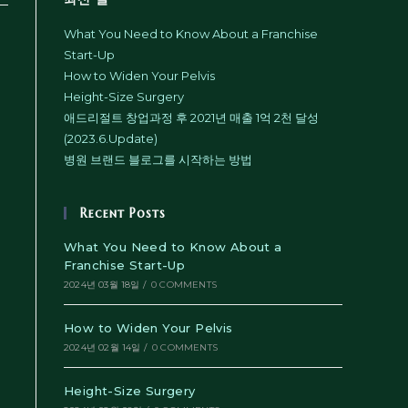
What You Need to Know About a Franchise
Start-Up
How to Widen Your Pelvis
Height-Size Surgery
애드리절트 창업과정 후 2021년 매출 1억 2천 달성
(2023.6.Update)
병원 브랜드 블로그를 시작하는 방법
Recent Posts
What You Need to Know About a
Franchise Start-Up
2024년 03월 18일
/
0 COMMENTS
How to Widen Your Pelvis
2024년 02월 14일
/
0 COMMENTS
Height-Size Surgery