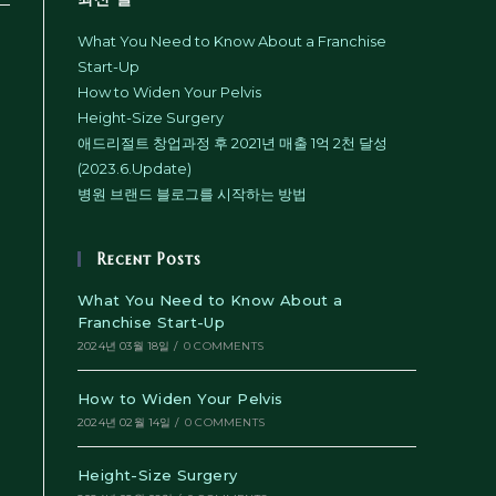
What You Need to Know About a Franchise
Start-Up
How to Widen Your Pelvis
Height-Size Surgery
애드리절트 창업과정 후 2021년 매출 1억 2천 달성
(2023.6.Update)
병원 브랜드 블로그를 시작하는 방법
Recent Posts
What You Need to Know About a
Franchise Start-Up
2024년 03월 18일
/
0 COMMENTS
How to Widen Your Pelvis
2024년 02월 14일
/
0 COMMENTS
Height-Size Surgery